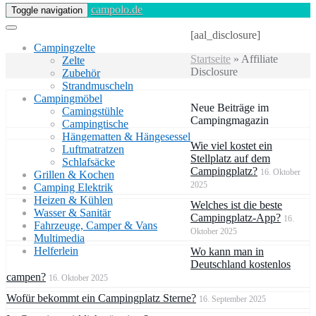
campolo.de
Toggle navigation
[aal_disclosure]
Campingzelte
Startseite
»
Affiliate
Zelte
Disclosure
Zubehör
Strandmuscheln
Campingmöbel
Neue Beiträge im
Camingstühle
Campingmagazin
Campingtische
Hängematten & Hängesessel
Wie viel kostet ein
Luftmatratzen
Stellplatz auf dem
Schlafsäcke
Campingplatz?
16. Oktober
Grillen & Kochen
2025
Camping Elektrik
Heizen & Kühlen
Welches ist die beste
Wasser & Sanitär
Campingplatz-App?
16.
Fahrzeuge, Camper & Vans
Oktober 2025
Multimedia
Helferlein
Wo kann man in
Deutschland kostenlos
campen?
16. Oktober 2025
Wofür bekommt ein Campingplatz Sterne?
16. September 2025