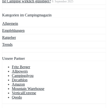
Ist Camping wirklich günstiger?
9. September 2025
Kategorien im Campingmagazin
Allgemein
Empfehlungen
Ratgeber
Trends
Unsere Partner
Fritz Berger
Allpowers
Camping4you
Decathlon
Amazon
Mountain Warehouse
VerticalExtreme
Qeedo