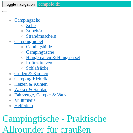
campolo.de
Toggle navigation
Campingzelte
Zelte
Zubehör
Strandmuscheln
Campingmöbel
Camingstühle
Campingtische
Hängematten & Hängesessel
Luftmatratzen
Schlafsäcke
Grillen & Kochen
Camping Elektrik
Heizen & Kühlen
Wasser & Sanitär
Fahrzeuge, Camper & Vans
Multimedia
Helferlein
Campingtische - Praktische
Allrounder für draußen