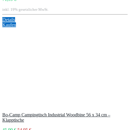
inkl. 19% gesetzlicher MwSt.
Details
Kaufen
Bo-Camp Campingtisch Industrial Woodbine 56 x 34 cm –
Klapptische
45,99 €
54,95 €