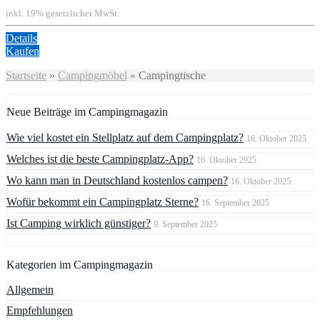
inkl. 19% gesetzlicher MwSt.
Details
Kaufen
Startseite
»
Campingmöbel
»
Campingtische
Neue Beiträge im Campingmagazin
Wie viel kostet ein Stellplatz auf dem Campingplatz?
16. Oktober 2025
Welches ist die beste Campingplatz-App?
16. Oktober 2025
Wo kann man in Deutschland kostenlos campen?
16. Oktober 2025
Wofür bekommt ein Campingplatz Sterne?
16. September 2025
Ist Camping wirklich günstiger?
9. September 2025
Kategorien im Campingmagazin
Allgemein
Empfehlungen