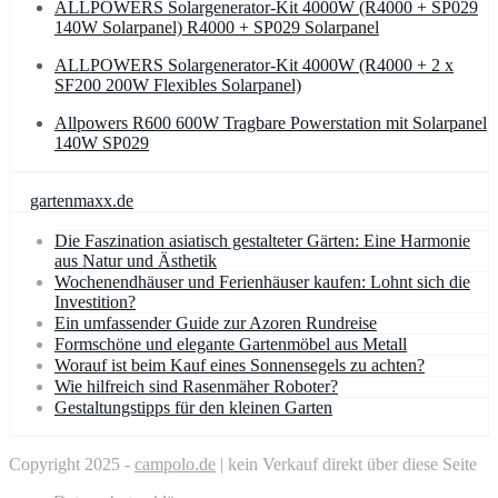
ALLPOWERS Solargenerator-Kit 4000W (R4000 + SP029
140W Solarpanel) R4000 + SP029 Solarpanel
ALLPOWERS Solargenerator-Kit 4000W (R4000 + 2 x
SF200 200W Flexibles Solarpanel)
Allpowers R600 600W Tragbare Powerstation mit Solarpanel
140W SP029
gartenmaxx.de
Die Faszination asiatisch gestalteter Gärten: Eine Harmonie
aus Natur und Ästhetik
Wochenendhäuser und Ferienhäuser kaufen: Lohnt sich die
Investition?
Ein umfassender Guide zur Azoren Rundreise
Formschöne und elegante Gartenmöbel aus Metall
Worauf ist beim Kauf eines Sonnensegels zu achten?
Wie hilfreich sind Rasenmäher Roboter?
Gestaltungstipps für den kleinen Garten
Copyright 2025 -
campolo.de
| kein Verkauf direkt über diese Seite