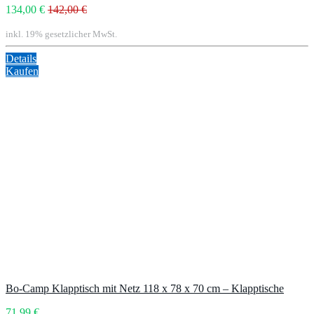
134,00 €
142,00 €
inkl. 19% gesetzlicher MwSt.
Details
Kaufen
Bo-Camp Klapptisch mit Netz 118 x 78 x 70 cm – Klapptische
71,99 €