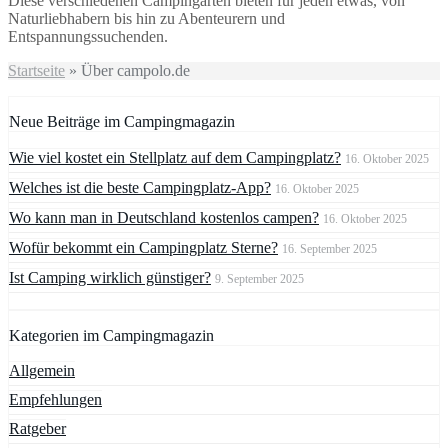
Diese verschiedenen Campingarten bieten für jeden etwas, von
Naturliebhabern bis hin zu Abenteurern und
Entspannungssuchenden.
Startseite
»
Über campolo.de
Neue Beiträge im Campingmagazin
Wie viel kostet ein Stellplatz auf dem Campingplatz?
16. Oktober 2025
Welches ist die beste Campingplatz-App?
16. Oktober 2025
Wo kann man in Deutschland kostenlos campen?
16. Oktober 2025
Wofür bekommt ein Campingplatz Sterne?
16. September 2025
Ist Camping wirklich günstiger?
9. September 2025
Kategorien im Campingmagazin
Allgemein
Empfehlungen
Ratgeber