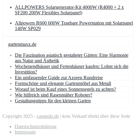
ALLPOWERS Solargenerator-Kit 4000W (R4000 + 2 x
SF200 200W Flexibles Solarpanel)
Allpowers R600 600W Tragbare Powerstation mit Solarpanel
140W SP029
gartenmaxx.de
Die Faszination asiatisch gestalteter Gärten: Eine Harmonie
aus Natur und Ästhetik
Wochenendhäuser und Ferienhäuser kaufen: Lohnt sich die
Investition?
Ein umfassender Guide zur Azoren Rundreise
Formschöne und elegante Gartenmöbel aus Metall
Worauf ist beim Kauf eines Sonnensegels zu achten?
Wie hilfreich sind Rasenmäher Roboter?
Gestaltungstipps für den kleinen Garten
Copyright 2025 -
campolo.de
| kein Verkauf direkt über diese Seite
Datenschutzerklärung
Impressum