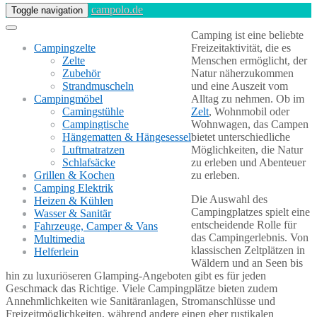
campolo.de
Toggle navigation
Camping ist eine beliebte
Campingzelte
Freizeitaktivität, die es
Zelte
Menschen ermöglicht, der
Zubehör
Natur näherzukommen
Strandmuscheln
und eine Auszeit vom
Campingmöbel
Alltag zu nehmen. Ob im
Camingstühle
Zelt
, Wohnmobil oder
Campingtische
Wohnwagen, das Campen
Hängematten & Hängesessel
bietet unterschiedliche
Luftmatratzen
Möglichkeiten, die Natur
Schlafsäcke
zu erleben und Abenteuer
Grillen & Kochen
zu erleben.
Camping Elektrik
Die Auswahl des
Heizen & Kühlen
Campingplatzes spielt eine
Wasser & Sanitär
entscheidende Rolle für
Fahrzeuge, Camper & Vans
das Campingerlebnis. Von
Multimedia
klassischen Zeltplätzen in
Helferlein
Wäldern und an Seen bis
hin zu luxuriöseren Glamping-Angeboten gibt es für jeden
Geschmack das Richtige. Viele Campingplätze bieten zudem
Annehmlichkeiten wie Sanitäranlagen, Stromanschlüsse und
Freizeitmöglichkeiten, während andere einen eher rustikalen