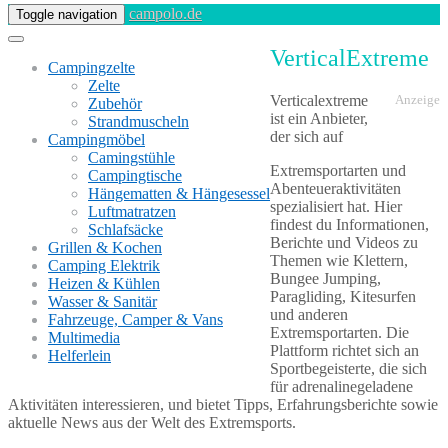
campolo.de
Toggle navigation
VerticalExtreme
Campingzelte
Zelte
Verticalextreme
Anzeige
Zubehör
ist ein Anbieter,
Strandmuscheln
der sich auf
Campingmöbel
Camingstühle
Extremsportarten und
Campingtische
Abenteueraktivitäten
Hängematten & Hängesessel
spezialisiert hat. Hier
Luftmatratzen
findest du Informationen,
Schlafsäcke
Berichte und Videos zu
Grillen & Kochen
Themen wie Klettern,
Camping Elektrik
Bungee Jumping,
Heizen & Kühlen
Paragliding, Kitesurfen
Wasser & Sanitär
und anderen
Fahrzeuge, Camper & Vans
Extremsportarten. Die
Multimedia
Plattform richtet sich an
Helferlein
Sportbegeisterte, die sich
für adrenalinegeladene
Aktivitäten interessieren, und bietet Tipps, Erfahrungsberichte sowie
aktuelle News aus der Welt des Extremsports.