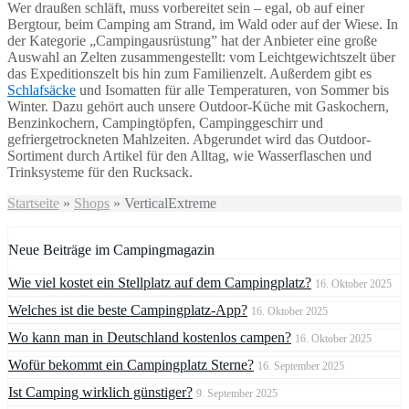
Wer draußen schläft, muss vorbereitet sein – egal, ob auf einer
Bergtour, beim Camping am Strand, im Wald oder auf der Wiese. In
der Kategorie „Campingausrüstung” hat der Anbieter eine große
Auswahl an Zelten zusammengestellt: vom Leichtgewichtszelt über
das Expeditionszelt bis hin zum Familienzelt. Außerdem gibt es
Schlafsäcke
und Isomatten für alle Temperaturen, von Sommer bis
Winter. Dazu gehört auch unsere Outdoor-Küche mit Gaskochern,
Benzinkochern, Campingtöpfen, Campinggeschirr und
gefriergetrockneten Mahlzeiten. Abgerundet wird das Outdoor-
Sortiment durch Artikel für den Alltag, wie Wasserflaschen und
Trinksysteme für den Rucksack.
Startseite
»
Shops
»
VerticalExtreme
Neue Beiträge im Campingmagazin
Wie viel kostet ein Stellplatz auf dem Campingplatz?
16. Oktober 2025
Welches ist die beste Campingplatz-App?
16. Oktober 2025
Wo kann man in Deutschland kostenlos campen?
16. Oktober 2025
Wofür bekommt ein Campingplatz Sterne?
16. September 2025
Ist Camping wirklich günstiger?
9. September 2025