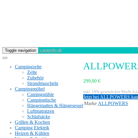
campolo.de
Toggle navigation
ALLPOWERS 2
Campingzelte
Zelte
Zubehör
299,00 €
Strandmuscheln
Campingmöbel
inkl. 19% gesetzlicher MwSt.
Zul
Camingstühle
Jetzt bei ALLPOWERS kau
Campingtische
Marke
ALLPOWERS
Hängematten & Hängesessel
Luftmatratzen
Schlafsäcke
Grillen & Kochen
Camping Elektrik
Heizen & Kühlen