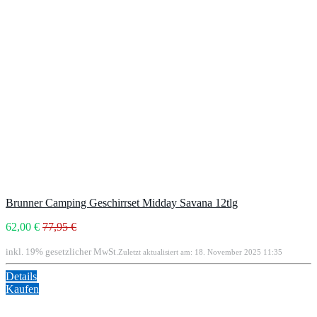
Brunner Camping Geschirrset Midday Savana 12tlg
62,00 €
77,95 €
inkl. 19% gesetzlicher MwSt.
Zuletzt aktualisiert am: 18. November 2025 11:35
Details
Kaufen