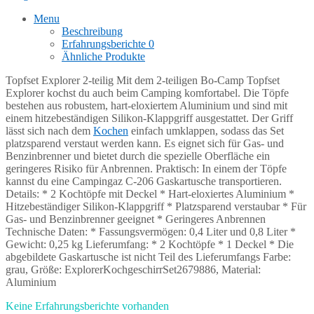
Menu
Beschreibung
Erfahrungsberichte
0
Ähnliche Produkte
Topfset Explorer 2-teilig Mit dem 2-teiligen Bo-Camp Topfset
Explorer kochst du auch beim Camping komfortabel. Die Töpfe
bestehen aus robustem, hart-eloxiertem Aluminium und sind mit
einem hitzebeständigen Silikon-Klappgriff ausgestattet. Der Griff
lässt sich nach dem
Kochen
einfach umklappen, sodass das Set
platzsparend verstaut werden kann. Es eignet sich für Gas- und
Benzinbrenner und bietet durch die spezielle Oberfläche ein
geringeres Risiko für Anbrennen. Praktisch: In einem der Töpfe
kannst du eine Campingaz C-206 Gaskartusche transportieren.
Details: * 2 Kochtöpfe mit Deckel * Hart-eloxiertes Aluminium *
Hitzebeständiger Silikon-Klappgriff * Platzsparend verstaubar * Für
Gas- und Benzinbrenner geeignet * Geringeres Anbrennen
Technische Daten: * Fassungsvermögen: 0,4 Liter und 0,8 Liter *
Gewicht: 0,25 kg Lieferumfang: * 2 Kochtöpfe * 1 Deckel * Die
abgebildete Gaskartusche ist nicht Teil des Lieferumfangs Farbe:
grau, Größe: ExplorerKochgeschirrSet2679886, Material:
Aluminium
Keine Erfahrungsberichte vorhanden