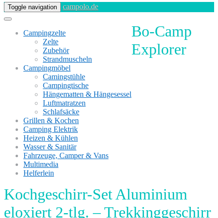
campolo.de
Toggle navigation
Bo-Camp
Campingzelte
Zelte
Explorer
Zubehör
Strandmuscheln
Campingmöbel
Camingstühle
Campingtische
Hängematten & Hängesessel
Luftmatratzen
Schlafsäcke
Grillen & Kochen
Camping Elektrik
Heizen & Kühlen
Wasser & Sanitär
Fahrzeuge, Camper & Vans
Multimedia
Helferlein
Kochgeschirr-Set Aluminium
eloxiert 2-tlg. – Trekkinggeschirr