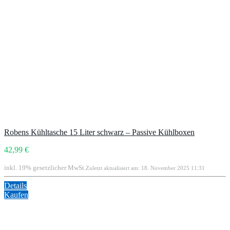
Robens Kühltasche 15 Liter schwarz – Passive Kühlboxen
42,99 €
inkl. 19% gesetzlicher MwSt.
Zuletzt aktualisiert am: 18. November 2025 11:31
Details
Kaufen