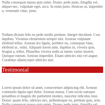
Nulla consequat massa quis enim. Donec pede justo, fringilla vel,
aliquet nec, vulputate eget, arcu. In enim justo, rhoncus ut, imperdiet
a, venenatis vitae, justo.
Nullam dictum felis eu pede mollis pretium. Integer tincidunt. Cras
dapibus. Vivamus elementum semper nisi. Aenean vulputate
eleifend tellus. Aenean leo ligula, porttitor eu, consequat vitae,
eleifend ac, enim. Aliquam lorem ante, dapibus in, viverra quis,
feugiat a, tellus. Phasellus viverra nulla ut metus varius laoreet.
Quisque rutrum. Aenean imperdiet. Etiam ultricies nisi vel augue.
Curabitur ullamcorper ultricies nisi.
Testimonial
Lorem ipsum dolor sit amet, consectetuer adipiscing elit. Aenean
commodo ligula eget dolor. Aenean massa. Cum sociis natoque
penatibus et magnis dis parturient montes, nascetur ridiculus mus.
Donec quam felis, ultricies nec, pellentesque eu, pretium quis, sem.
Nulla consequat massa quis enim. Donec pede justo, fringilla vel,