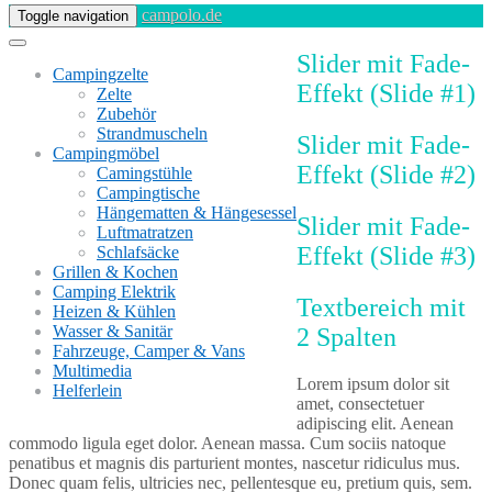
campolo.de
Toggle navigation
Slider mit Fade-
Campingzelte
Effekt (Slide #1)
Zelte
Zubehör
Strandmuscheln
Slider mit Fade-
Campingmöbel
Effekt (Slide #2)
Camingstühle
Campingtische
Hängematten & Hängesessel
Slider mit Fade-
Luftmatratzen
Effekt (Slide #3)
Schlafsäcke
Grillen & Kochen
Camping Elektrik
Textbereich mit
Heizen & Kühlen
Wasser & Sanitär
2 Spalten
Fahrzeuge, Camper & Vans
Multimedia
Lorem ipsum dolor sit
Helferlein
amet, consectetuer
adipiscing elit. Aenean
commodo ligula eget dolor. Aenean massa. Cum sociis natoque
penatibus et magnis dis parturient montes, nascetur ridiculus mus.
Donec quam felis, ultricies nec, pellentesque eu, pretium quis, sem.