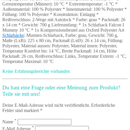
Grenztemperatur (Männer): 10 °C * Extremtemperatur: -1 °C *
Außenmaterial: 100 % Polyester * Innenmaterial: 100 % Polyester *
Füllung: 100 % Polyester * Konstruktion: Einlagig *
Reißverschluss: 2-Wege mit Autolock * Farbe: grau * Packmaß: 26
x 14 cm * Gewicht: 700 g Lieferumfang: * 1x Schlafsack Falcon I
Mummy 10 °C * 1x Kompressionsbeutel aus Oxford Polyester Art
Schlafsäcke
: Mumien-Schlafsack, Farbe: grau, Gewicht: 700 g,
Maße (LxB): 225 x 80 cm, Packmaß (LxØ): 26 x 14 cm, Füllung:
Polyester, Material aussen: Polyester, Material innen: Polyester,
Temperatur Komfort bis: 14 °C, Breite Packmaß: 14 cm, Höhe
Packmaß: 26 cm, Reißverschluss: Links, Temperatur Extrem: -1 °C,
Temperatur Maximal: 10 °C
Keine Erfahrungsberichte vorhanden
Du hast eine Frage oder eine Meinung zum Produkt?
Teile sie mit uns!
Deine E-Mail-Adresse wird nicht veröffentlicht. Erforderliche
Felder sind markiert *
*
Name
*
E-Mail Adresse