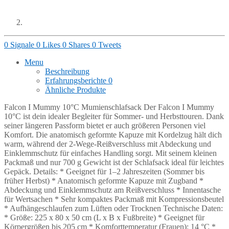
0
Signale
0
Likes
0
Shares
0
Tweets
Menu
Beschreibung
Erfahrungsberichte
0
Ähnliche Produkte
Falcon I Mummy 10°C Mumienschlafsack Der Falcon I Mummy
10°C ist dein idealer Begleiter für Sommer- und Herbsttouren. Dank
seiner längeren Passform bietet er auch größeren Personen viel
Komfort. Die anatomisch geformte Kapuze mit Kordelzug hält dich
warm, während der 2-Wege-Reißverschluss mit Abdeckung und
Einklemmschutz für einfaches Handling sorgt. Mit seinem kleinen
Packmaß und nur 700 g Gewicht ist der Schlafsack ideal für leichtes
Gepäck. Details: * Geeignet für 1–2 Jahreszeiten (Sommer bis
früher Herbst) * Anatomisch geformte Kapuze mit Zugband *
Abdeckung und Einklemmschutz am Reißverschluss * Innentasche
für Wertsachen * Sehr kompaktes Packmaß mit Kompressionsbeutel
* Aufhängeschlaufen zum Lüften oder Trocknen Technische Daten:
* Größe: 225 x 80 x 50 cm (L x B x Fußbreite) * Geeignet für
Körpergrößen bis 205 cm * Komforttemperatur (Frauen): 14 °C *