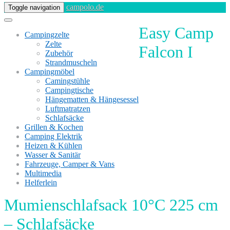
campolo.de
Toggle navigation
Easy Camp
Campingzelte
Zelte
Falcon I
Zubehör
Strandmuscheln
Campingmöbel
Camingstühle
Campingtische
Hängematten & Hängesessel
Luftmatratzen
Schlafsäcke
Grillen & Kochen
Camping Elektrik
Heizen & Kühlen
Wasser & Sanitär
Fahrzeuge, Camper & Vans
Multimedia
Helferlein
Mumienschlafsack 10°C 225 cm
– Schlafsäcke