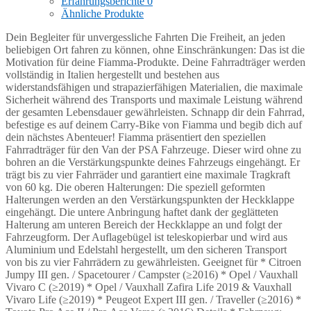
Erfahrungsberichte
0
Ähnliche Produkte
Dein Begleiter für unvergessliche Fahrten Die Freiheit, an jeden
beliebigen Ort fahren zu können, ohne Einschränkungen: Das ist die
Motivation für deine Fiamma-Produkte. Deine Fahrradträger werden
vollständig in Italien hergestellt und bestehen aus
widerstandsfähigen und strapazierfähigen Materialien, die maximale
Sicherheit während des Transports und maximale Leistung während
der gesamten Lebensdauer gewährleisten. Schnapp dir dein Fahrrad,
befestige es auf deinem Carry-Bike von Fiamma und begib dich auf
dein nächstes Abenteuer! Fiamma präsentiert den speziellen
Fahrradträger für den Van der PSA Fahrzeuge. Dieser wird ohne zu
bohren an die Verstärkungspunkte deines Fahrzeugs eingehängt. Er
trägt bis zu vier Fahrräder und garantiert eine maximale Tragkraft
von 60 kg. Die oberen Halterungen: Die speziell geformten
Halterungen werden an den Verstärkungspunkten der Heckklappe
eingehängt. Die untere Anbringung haftet dank der geglätteten
Halterung am unteren Bereich der Heckklappe an und folgt der
Fahrzeugform. Der Auflagebügel ist teleskopierbar und wird aus
Aluminium und Edelstahl hergestellt, um den sicheren Transport
von bis zu vier Fahrrädern zu gewährleisten. Geeignet für * Citroen
Jumpy III gen. / Spacetourer / Campster (≥2016) * Opel / Vauxhall
Vivaro C (≥2019) * Opel / Vauxhall Zafira Life 2019 & Vauxhall
Vivaro Life (≥2019) * Peugeot Expert III gen. / Traveller (≥2016) *