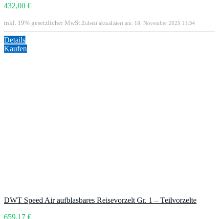
432,00 €
inkl. 19% gesetzlicher MwSt.
Zuletzt aktualisiert am: 18. November 2025 11:34
Details
Kaufen
DWT Speed Air aufblasbares Reisevorzelt Gr. 1 – Teilvorzelte
659,17 €