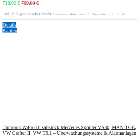
718,00 €
769,00 €
inkl. 19% gesetzlicher MwSt.
Zuletzt aktualisiert am: 18. November 2025 11:34
Details
Kaufen
Thitronik WiPro III safe.lock Mercedes Sprinter VS30, MAN TGE,
VW Crafter II, VW T6.1 – Überwachungssysteme & Alarmanlagen