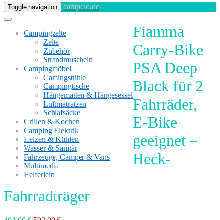
campolo.de
Toggle navigation
Fiamma
Campingzelte
Zelte
Carry-Bike
Zubehör
Strandmuscheln
PSA Deep
Campingmöbel
Camingstühle
Black für 2
Campingtische
Hängematten & Hängesessel
Fahrräder,
Luftmatratzen
Schlafsäcke
E-Bike
Grillen & Kochen
Camping Elektrik
geeignet –
Heizen & Kühlen
Wasser & Sanitär
Heck-
Fahrzeuge, Camper & Vans
Multimedia
Helferlein
Fahrradträger
404,00 €
502,00 €