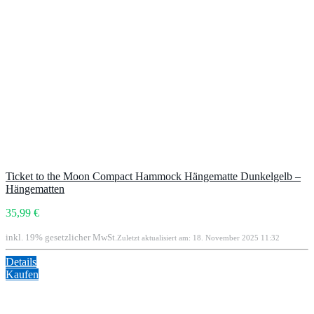
Ticket to the Moon Compact Hammock Hängematte Dunkelgelb –
Hängematten
35,99 €
inkl. 19% gesetzlicher MwSt.
Zuletzt aktualisiert am: 18. November 2025 11:32
Details
Kaufen