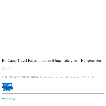
Bo-Camp Travel Fallschirmform Hängematte grau – Hängematten
24,99 €
inkl. 19% gesetzlicher MwSt.
Zuletzt aktualisiert am: 18. November 2025 11:32
Details
Kaufen
799,00 €