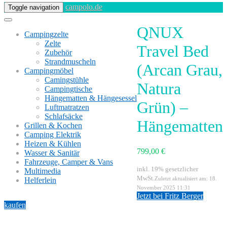
campolo.de
Toggle navigation
QNUX
Campingzelte
Zelte
Travel Bed
Zubehör
Strandmuscheln
(Arcan Grau,
Campingmöbel
Camingstühle
Natura
Campingtische
Hängematten & Hängesessel
Grün) –
Luftmatratzen
Schlafsäcke
Hängematten
Grillen & Kochen
Camping Elektrik
Heizen & Kühlen
799,00 €
Wasser & Sanitär
Fahrzeuge, Camper & Vans
inkl. 19% gesetzlicher
Multimedia
MwSt.
Zuletzt aktualisiert am: 18.
Helferlein
November 2025 11:31
Jetzt bei Fritz Berger
kaufen