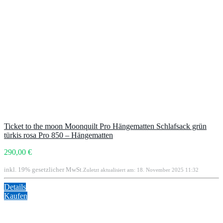
Ticket to the moon Moonquilt Pro Hängematten Schlafsack grün
türkis rosa Pro 850 – Hängematten
290,00 €
inkl. 19% gesetzlicher MwSt.
Zuletzt aktualisiert am: 18. November 2025 11:32
Details
Kaufen